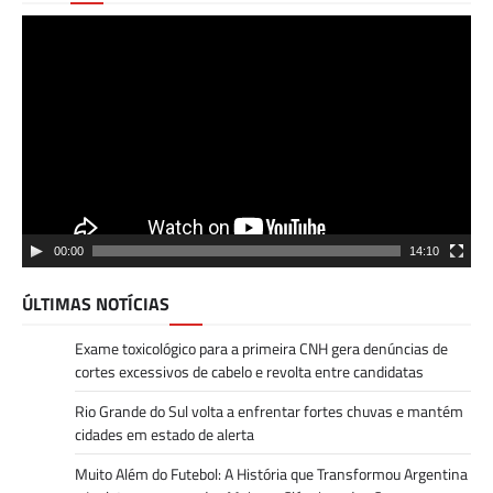
Tocador
de
vídeo
00:00
14:10
ÚLTIMAS NOTÍCIAS
Exame toxicológico para a primeira CNH gera denúncias de
cortes excessivos de cabelo e revolta entre candidatas
Rio Grande do Sul volta a enfrentar fortes chuvas e mantém
cidades em estado de alerta
Muito Além do Futebol: A História que Transformou Argentina