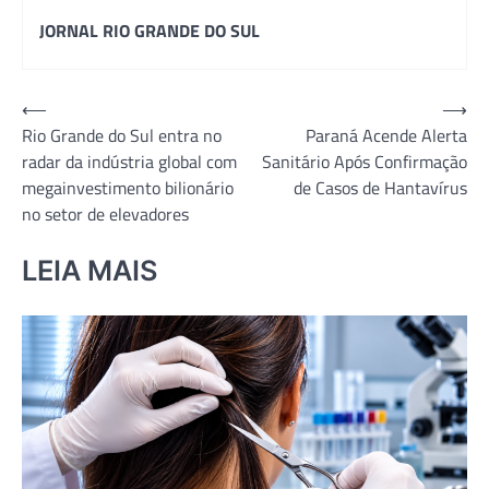
JORNAL RIO GRANDE DO SUL
Navegação
⟵
⟶
Rio Grande do Sul entra no
Paraná Acende Alerta
de
radar da indústria global com
Sanitário Após Confirmação
Post
megainvestimento bilionário
de Casos de Hantavírus
no setor de elevadores
LEIA MAIS