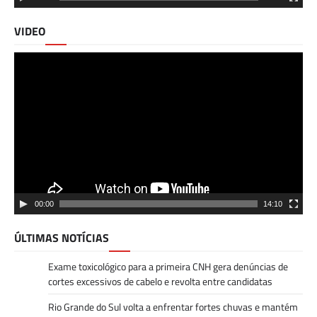
VIDEO
Tocador
de
vídeo
00:00
14:10
ÚLTIMAS NOTÍCIAS
Exame toxicológico para a primeira CNH gera denúncias de
cortes excessivos de cabelo e revolta entre candidatas
Rio Grande do Sul volta a enfrentar fortes chuvas e mantém