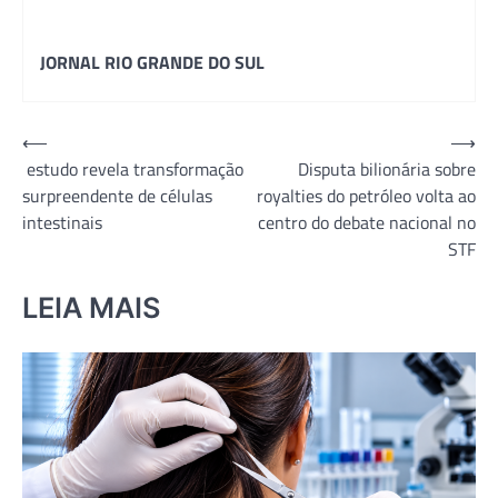
JORNAL RIO GRANDE DO SUL
Navegação
⟵
⟶
estudo revela transformação
Disputa bilionária sobre
de
surpreendente de células
royalties do petróleo volta ao
Post
intestinais
centro do debate nacional no
STF
LEIA MAIS