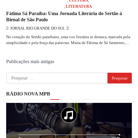
COLUNISTA MARCELO GIRARD
,
CULTURA
,
JORNAL RIO GRANDE DO SUL
,
LITERATURA
Fátima Sá Paraíba: Uma Jornada Literária do Sertão à
Bienal de São Paulo
JORNAL RIO GRANDE DO SUL
No coração do Sertão paraibano, uma voz literária se destaca, marcada pela
simplicidade e pela força das palavras. Maria de Fátima de Sá Sarmento,…
Navegação
Publicações mais antigas
por
Pesquisar
posts
por:
RÁDIO NOVA MPB