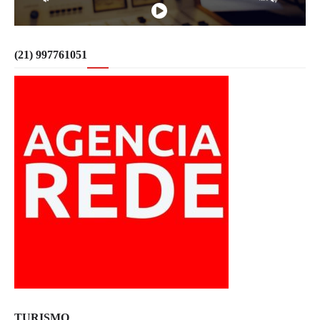
(21) 997761051
TURISMO