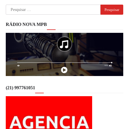
por
Pesquisar
posts
por:
RÁDIO NOVA MPB
(21) 997761051