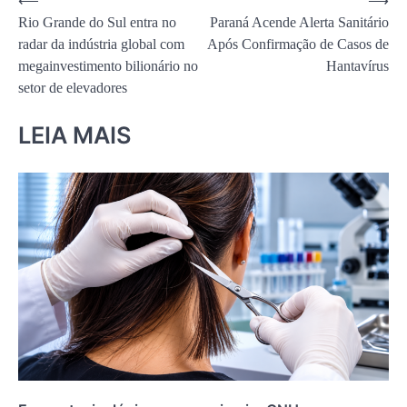
Navegação
⟵
⟶
Rio Grande do Sul entra no
Paraná Acende Alerta Sanitário
de
radar da indústria global com
Após Confirmação de Casos de
Post
megainvestimento bilionário no
Hantavírus
setor de elevadores
LEIA MAIS