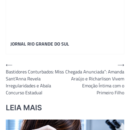
JORNAL RIO GRANDE DO SUL
Navegação
⟵
⟶
Bastidores Conturbados: Miss
Chegada Anunciada”: Amanda
de
Sant’Anna Revela
Araújo e Richarlison Vivem
Post
Irregularidades e Abala
Emoção Íntima com o
Concurso Estadual
Primeiro Filho
LEIA MAIS