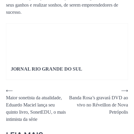
seus ganhos e realizar sonhos, de serem empreendedores de
sucesso.
JORNAL RIO GRANDE DO SUL
Navegação
⟵
⟶
Maior sonetista da atualidade,
Banda Rosa’s gravará DVD ao
de
Eduardo Maciel lança seu
vivo no Réveillon de Nova
Post
quinto livro, SonetEDU, o mais
Petrópolis
intimista da série