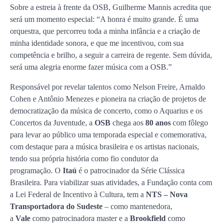
Sobre a estreia à frente da OSB, Guilherme Mannis acredita que
será um momento especial: “A honra é muito grande. É uma
orquestra, que percorreu toda a minha infância e a criação de
minha identidade sonora, e que me incentivou, com sua
competência e brilho, a seguir a carreira de regente. Sem dúvida,
será uma alegria enorme fazer música com a OSB.”
Responsável por revelar talentos como Nelson Freire, Arnaldo
Cohen e Antônio Menezes e pioneira na criação de projetos de
democratização da música de concerto, como o Aquarius e os
Concertos da Juventude, a
OSB
chega aos
80 anos
com fôlego
para levar ao público uma temporada especial e comemorativa,
com destaque para a música brasileira e os artistas nacionais,
tendo sua própria história como fio condutor da
programação. O
Itaú
é o patrocinador da Série Clássica
Brasileira. Para viabilizar suas atividades, a Fundação conta com
a Lei Federal de Incentivo à Cultura, tem a
NTS – Nova
Transportadora do Sudeste
– como mantenedora,
a
Vale
como patrocinadora master e a
Brookfield
como