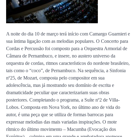
A noite do dia 10 de março terá início com Camargo Guarnieri e
sua íntima ligação com as melodias populares. O Concerto para
Cordas e Percussão foi composto para a Orquestra Armorial de
Câmara de Pernambuco, e insere, no austero universo da
orquestra de cordas, ritmos característicos do nordeste brasileiro,
tais como o “coco”, de Pernambuco. Na sequência, a Sinfonia
nº25, de Mozart, composta pelo compositor em sua
adolescência, mas já mostrando seu domínio de escrita e
dramaticidade peculiar que caracterizariam suas obras
posteriores. Completando o programa, a Suíte nº2 de Villa-
Lobos. Composta em Nova York, no último ano de vida do
autor, é uma peça que se utiliza de formas barrocas para
expressar melodias das mais variadas inspirações. O mote
rítmico do último movimento – Macumba (Evocação dos
Espíritos) – culmina em uma grande e arrebatadora apoteose,