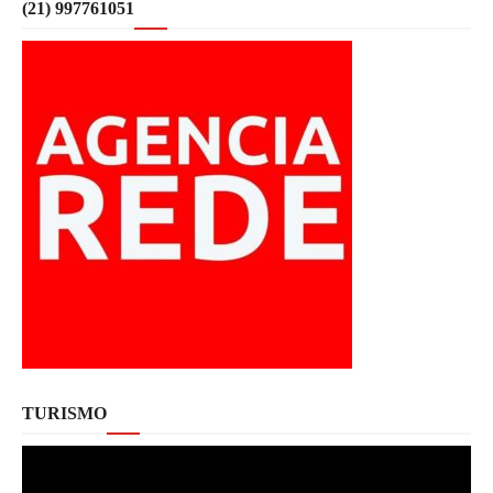
(21) 997761051
TURISMO
Tocador
de